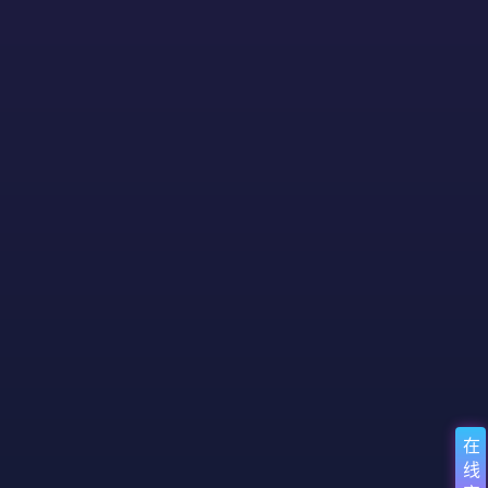
专业指导的便捷途径。意昂3的